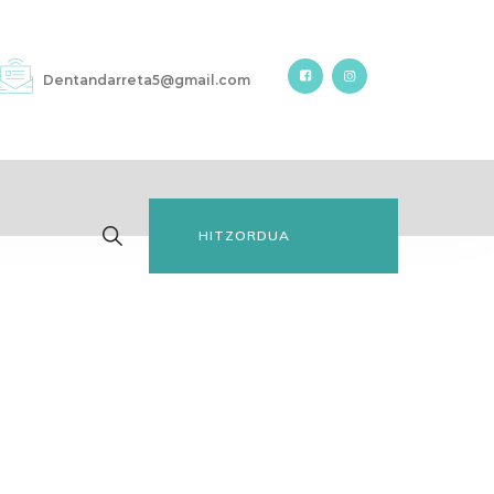
Dentandarreta5@gmail.com
HITZORDUA
ESKATU