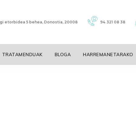
i etorbidea 5 behea, Donostia, 20008
94 321 08 38
TRATAMENDUAK
BLOGA
HARREMANETARAKO