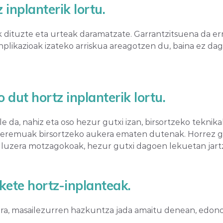
 inplanterik lortu.
k dituzte eta urteak daramatzate. Garrantzitsuena da err
likazioak izateko arriskua areagotzen du, baina ez dago
dut hortz inplanterik lortu.
da, nahiz eta oso hezur gutxi izan, birsortzeko teknikak
un eremuak birsortzeko aukera ematen dutenak. Horrez ga
a luzera motzagokoak, hezur gutxi dagoen lekuetan ja
kete hortz-inplanteak.
rrera, masailezurren hazkuntza jada amaitu denean, edon