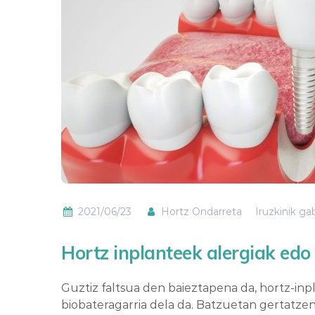
2021/06/23
Hortz Ondarreta
Iruzkinik ga
Hortz inplanteek alergiak edo 
Guztiz faltsua den baieztapena da, hortz-inp
biobateragarria dela da. Batzuetan gertatze