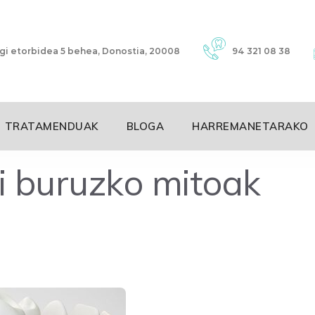
i etorbidea 5 behea, Donostia, 20008
94 321 08 38
TRATAMENDUAK
BLOGA
HARREMANETARAKO
i buruzko mitoak