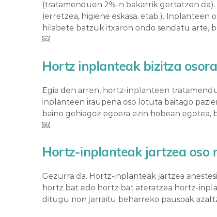
(tratamenduen 2%-n bakarrik gertatzen da). I
(erretzea, higiene eskasa, etab.). Inplantee
hilabete batzuk itxaron ondo sendatu arte, be
￼
Hortz inplanteak bizitza osora
Egia den arren, hortz-inplanteen tratamendue
inplanteen iraupena oso lotuta baitago pazie
baino gehiagoz egoera ezin hobean egotea, b
￼
Hortz-inplanteak jartzea oso 
Gezurra da. Hortz-inplanteak jartzea anestes
hortz bat edo hortz bat ateratzea hortz-inp
ditugu non jarraitu beharreko pausoak azal