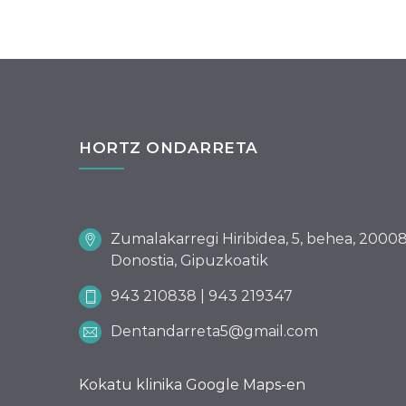
HORTZ ONDARRETA
Zumalakarregi Hiribidea, 5, behea, 2000
Donostia, Gipuzkoatik
943 210838 | 943 219347
Dentandarreta5@gmail.com
Kokatu klinika Google Maps-en