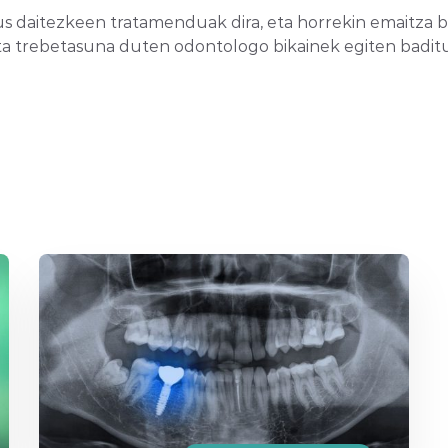
 daitezkeen tratamenduak dira, eta horrekin emaitza b
ta trebetasuna duten odontologo bikainek egiten badit