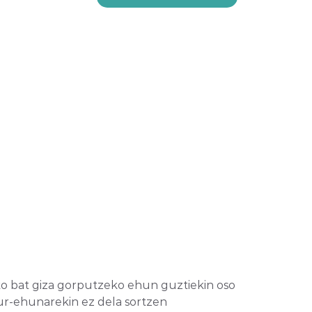
ako bat giza gorputzeko ehun guztiekin oso
zur-ehunarekin ez dela sortzen