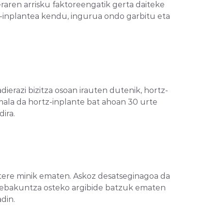
raren arrisku faktoreengatik gerta daiteke
tz-inplantea kendu, ingurua ondo garbitu eta
erazi bizitza osoan irauten dutenik, hortz-
mala da hortz-inplante bat ahoan 30 urte
ira.
atere minik ematen. Askoz desatseginagoa da
n, ebakuntza osteko argibide batzuk ematen
din.