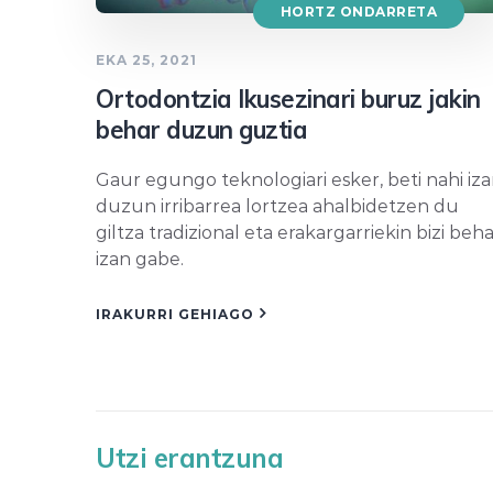
HORTZ ONDARRETA
EKA 25, 2021
Ortodontzia Ikusezinari buruz jakin
behar duzun guztia
Gaur egungo teknologiari esker, beti nahi iz
duzun irribarrea lortzea ahalbidetzen du
giltza tradizional eta erakargarriekin bizi beh
izan gabe.
IRAKURRI GEHIAGO
Utzi erantzuna