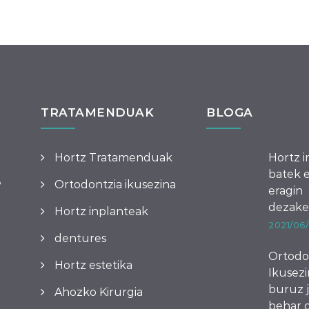
TRATAMENDUAK
BLOGA
Hortz Tratamenduak
Hortz i
batek 
8
Ortodontzia ikusezina
eragin
dezake
Hortz inplanteak
2021/06
dentures
Ortodo
Hortz estetika
Ikusezi
buruz j
Ahozko Kirurgia
behar 