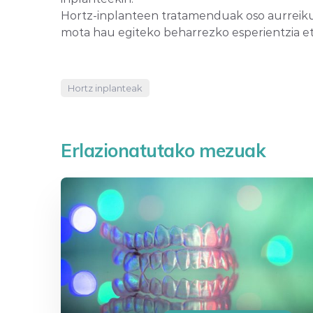
Hortz-inplanteen tratamenduak oso aurreikus
mota hau egiteko beharrezko esperientzia e
Hortz inplanteak
Erlazionatutako mezuak