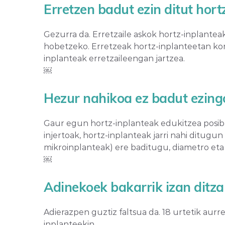
Erretzen badut ezin ditut hortz
Gezurra da. Erretzaile askok hortz-inplantea
hobetzeko. Erretzeak hortz-inplanteetan konp
inplanteak erretzaileengan jartzea.
￼
Hezur nahikoa ez badut ezingo 
Gaur egun hortz-inplanteak edukitzea posible 
injertoak, hortz-inplanteak jarri nahi ditug
mikroinplanteak) ere baditugu, diametro et
￼
Adinekoek bakarrik izan ditza
Adierazpen guztiz faltsua da. 18 urtetik au
inplanteekin.