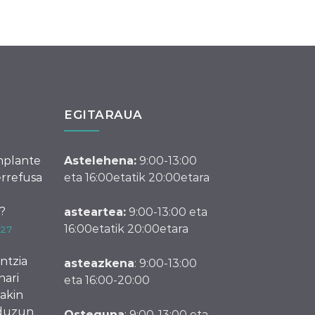
EGITARAUA
nplante
Astelehena:
9:00-13:00
errefusa
eta 16:00etatik 20:00etara
?
asteartea:
9:00-13:00 eta
16:00etatik 20:00etara
/27
ntzia
asteazkena
: 9:00-13:00
nari
eta 16:00-20:00
akin
duzun
Osteguna
: 9:00-13:00 eta