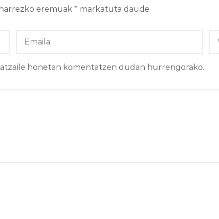
harrezko eremuak
*
markatuta daude
ilatzaile honetan komentatzen dudan hurrengorako.