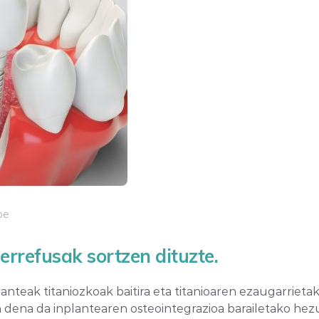
be
errefusak sortzen dituzte.
lanteak titaniozkoak baitira eta titanioaren ezaugarriet
n dena da inplantearen osteointegrazioa barailetako he