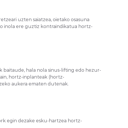
etzeari uzten saiatzea, oietako osasuna
 inola ere guztiz kontraindikatua hortz-
 baitaude, hala nola sinus-lifting edo hezur-
in, hortz-inplanteak (hortz-
rtzeko aukera ematen dutenak.
ork egin dezake esku-hartzea hortz-