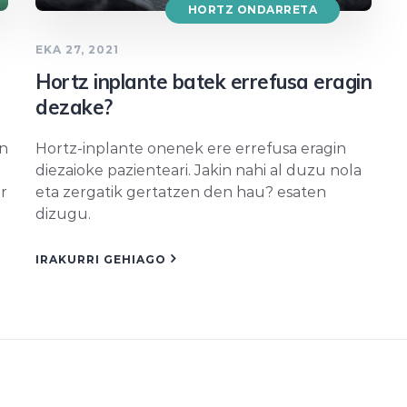
HORTZ ONDARRETA
EKA 27, 2021
Hortz inplante batek errefusa eragin
dezake?
an
Hortz-inplante onenek ere errefusa eragin
diezaioke pazienteari. Jakin nahi al duzu nola
ar
eta zergatik gertatzen den hau? esaten
dizugu.
IRAKURRI GEHIAGO