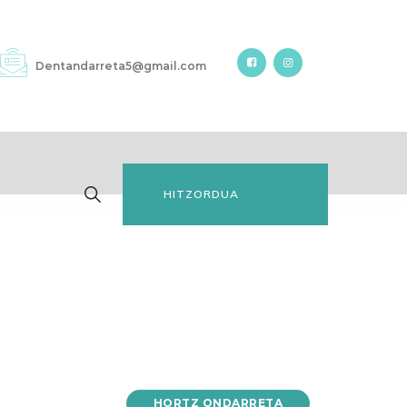
Dentandarreta5@gmail.com
HITZORDUA
ESKATU
HORTZ ONDARRETA