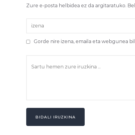
Zure e-posta helbidea ez da argitaratuko.
Be
Gorde nire izena, emaila eta webgunea b