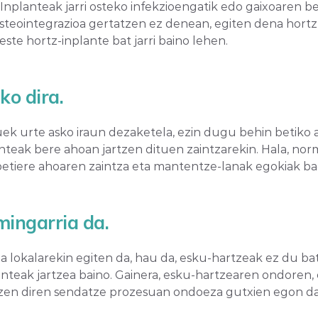
nplanteak jarri osteko infekzioengatik edo gaixoaren be
n osteointegrazioa gertatzen ez denean, egiten dena hor
ste hortz-inplante bat jarri baino lehen.
ko dira.
k urte asko iraun dezaketela, ezin dugu behin betiko adi
nteak bere ahoan jartzen dituen zaintzarekin. Hala, nor
etiere ahoaren zaintza eta mantentze-lanak egokiak bad
mingarria da.
ia lokalarekin egiten da, hau da, esku-hartzeak ez du b
lanteak jartzea baino. Gainera, esku-hartzearen ondore
tzen diren sendatze prozesuan ondoeza gutxien egon da