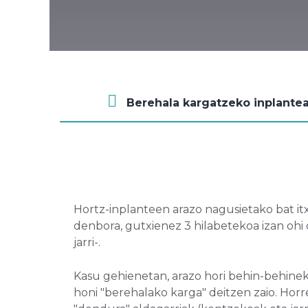
Berehala kargatzeko inplante
Hortz-inplanteen arazo nagusietako bat itxa
denbora, gutxienez 3 hilabetekoa izan ohi 
jarri-.
Kasu gehienetan, arazo hori behin-behinek
honi "berehalako karga" deitzen zaio. Horr