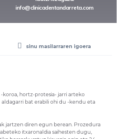
info@clinicadentandarreta.com
sinu masilarraren igoera
koroa, hortz-protesia- jarri arteko
aldagarri bat erabili ohi du -kendu eta
eak jartzen diren egun berean. Prozedura
labeteko itxaronaldia saihesten dugu,