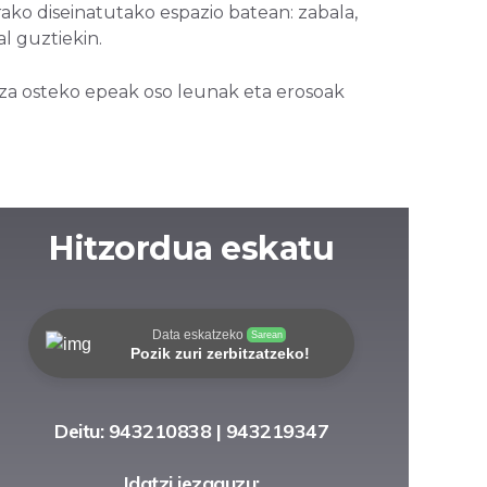
ako diseinatutako espazio batean: zabala,
l guztiekin.
za osteko epeak oso leunak eta erosoak
Hitzordua eskatu
Data eskatzeko
Sarean
Pozik zuri zerbitzatzeko!
Deitu: 943210838 | 943219347
Idatzi iezaguzu: