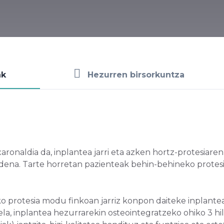
ak
Hezurren birsorkuntza
ronaldia da, inplantea jarri eta azken hortz-protesiaren -
dena. Tarte horretan pazienteak behin-behineko protesi 
o protesia modu finkoan jarriz konpon daiteke inplant
ela, inplantea hezurrarekin osteointegratzeko ohiko 3 hi