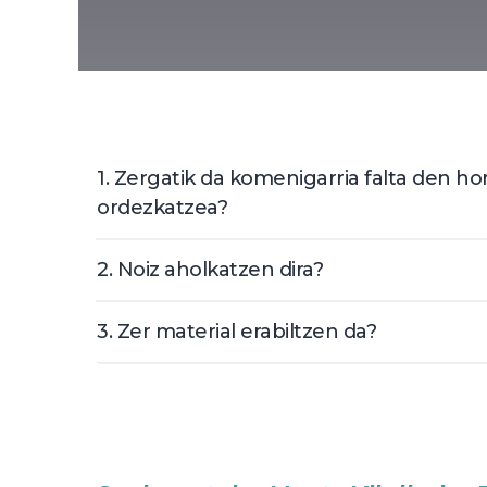
1. Zergatik da komenigarria falta den ho
ordezkatzea?
2. Noiz aholkatzen dira?
3. Zer material erabiltzen da?