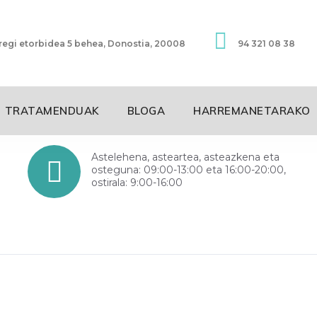
egi etorbidea 5 behea, Donostia, 20008
94 321 08 38
TRATAMENDUAK
BLOGA
HARREMANETARAKO
Astelehena, asteartea, asteazkena eta
osteguna: 09:00-13:00 eta 16:00-20:00,
ostirala: 9:00-16:00