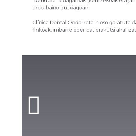
"dendura" aldagarriak (kentzekoak eta jarri
ordu baino gutxiagoan.
Clínica Dental Ondarreta-n oso garatuta
finkoak, irribarre eder bat erakutsi ahal iz