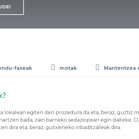
UDE!
endu-faseak
motak
Mantentzea et
k?
ia lokalean egiten den prozedura da eta, beraz, guztiz 
artzen bada, zain barneko sedaziopean egin daiteke. C
ten dira eta, beraz, gutxieneko inbaditzaileak dira.