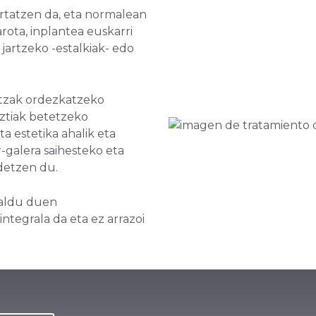
ertatzen da, eta normalean
rota, inplantea euskarri
 jartzeko -estalkiak- edo
rtzak ordezkatzeko
ztiak betetzeko
a estetika ahalik eta
galera saihesteko eta
detzen du.
galdu duen
ntegrala da eta ez arrazoi