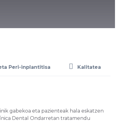
a Peri-inplantitisa
Kalitatea
minik gabekoa eta pazienteak hala eskatzen
línica Dental Ondarretan tratamendu