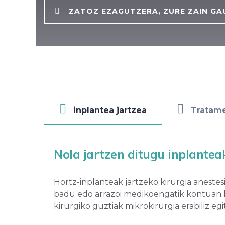
ZATOZ EZAGUTZERA, ZURE ZAIN GA
inplantea jartzea
Tratam
Nola jartzen ditugu inplantea
Hortz-inplanteak jartzeko kirurgia anestes
badu edo arrazoi medikoengatik kontuan h
kirurgiko guztiak mikrokirurgia erabiliz egi