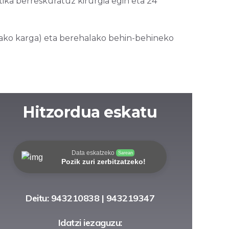
etika berreskuratuz kirurgia egin eta 24
ako karga) eta berehalako behin-behineko
Hitzordua eskatu
Data eskatzeko
Sarean
Pozik zuri zerbitzatzeko!
Deitu: 943210838 | 943219347
Idatzi iezaguzu: