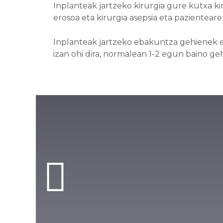
Inplanteak jartzeko kirurgia gure kutxa k
erosoa eta kirurgia asepsia eta pazientear
Inplanteak jartzeko ebakuntza gehienek e
izan ohi dira, normalean 1-2 egun baino g