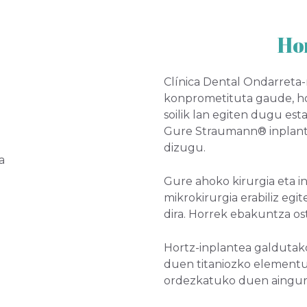
Ho
Clínica Dental Ondarreta
konprometituta gaude, hor
soilik lan egiten dugu est
Gure Straumann® inplant
dizugu.
Gure ahoko kirurgia eta i
mikrokirurgia erabiliz egit
dira. Horrek ebakuntza os
Hortz-inplantea galdutak
duen titaniozko elementu 
ordezkatuko duen aingur