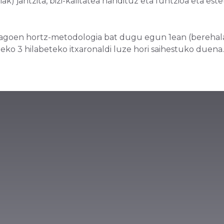
ak) jantzita, bizi-kalitatea handituz eta funtzioa eta est
 dagoen hortz-metodologia bat dugu egun 1ean (berehal
ateko 3 hilabeteko itxaronaldi luze hori saihestuko duena.