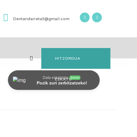
Dentandarreta5@gmail.com
HITZORDUA
Data eskatzeko
Sarean
ESKATU
Pozik zuri zerbitzatzeko!