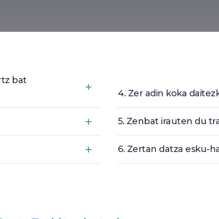
rtz bat
4. Zer adin koka daitez
5. Zenbat irauten du 
6. Zertan datza esku-h