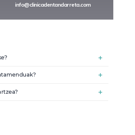
info@clinicadentandarreta.com
ke?
tratamenduak?
artzea?