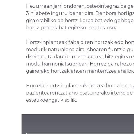
Hezurrean jarri ondoren, osteointegrazioa g
3 hilabete inguru behar dira. Denbora hori iga
gisa erabiliko da hortz-koroa bat edo gehiago
hortz-protesi bat egiteko -protesi osoa-.
Hortz-inplanteak falta diren hortzak edo ho
modurik naturalena dira. Ahoaren funtzio gu
diseinatuta daude: mastekatzea, hitz egitea et
modu harmoniatsuenean. Horrez gain, hezur-
gainerako hortzak ahoan mantentzea ahalbi
Horrela, hortz-inplanteak jartzea hortz bat 
pazientearentzat aho-osasunerako irtenbide i
estetikoengatik soilik.