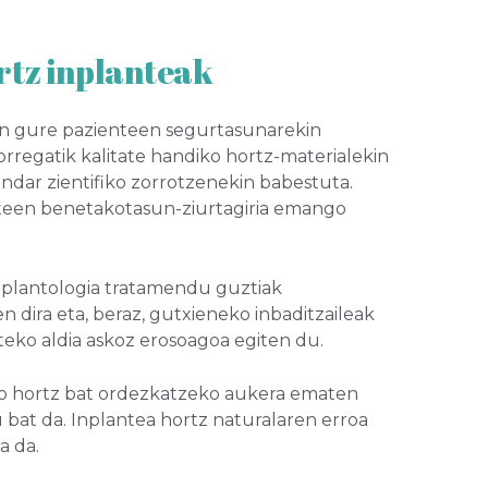
rtz inplanteak
-n gure pazienteen segurtasunarekin
regatik kalitate handiko hortz-materialekin
andar zientifiko zorrotzenekin babestuta.
een benetakotasun-ziurtagiria emango
nplantologia tratamendu guztiak
en dira eta, beraz, gutxieneko inbaditzaileak
teko aldia askoz erosoagoa egiten du.
o hortz bat ordezkatzeko aukera ematen
bat da. Inplantea hortz naturalaren erroa
a da.