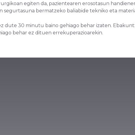
irurgikoan egiten da, pazientearen erosotasun handiener
en segurtasuna bermatzeko baliabide tekniko eta materia
z dute 30 minutu baino gehiago behar izaten. Ebakunt
ehiago behar ez dituen errekuperazioarekin.