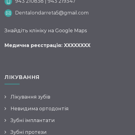
943 210838 | 943 219347
Dentalondarreta5@gmail.com
Знайдіть клініку на Google Maps
Медична реєстрація: XXXXXXXX
ЛІКУВАННЯ
Лікування зубів
Невидима ортодонтія
Зубні імплантати
Зубні протези