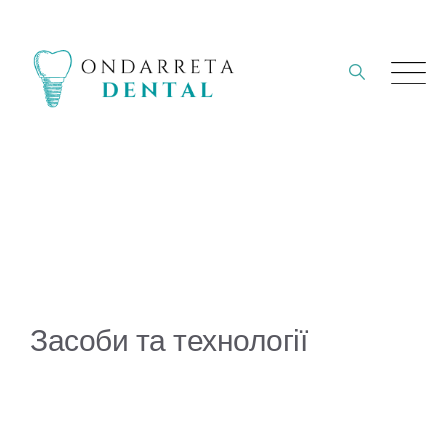
Перейти
до
вмісту
Засоби та технології