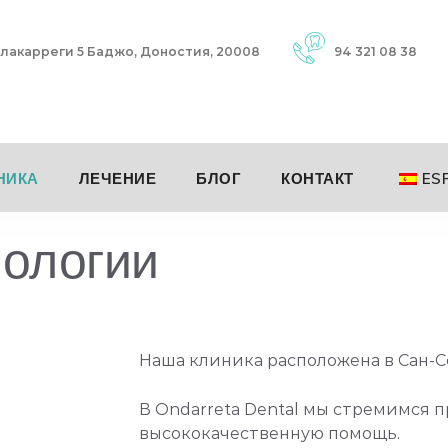
лакарреги 5 Баджо, Доностия, 20008
94 321 08 38
НИКА
ЛЕЧЕНИЕ
БЛОГ
КОНТАКТ
ES
нологии
Наша клиника расположена в Сан-С
В Ondarreta Dental мы стремимся
высококачественную помощь.