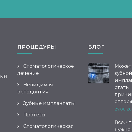
ПРОЦЕДУРЫ
БЛОГ
Стоматологическое
Может
лечение
зубно
вый
импла
Невидимая
стать
ортодонтия
причи
оттор
Зубные имплантаты
27.06.20
Протезы
Все, ч
Стоматологическая
нужно 