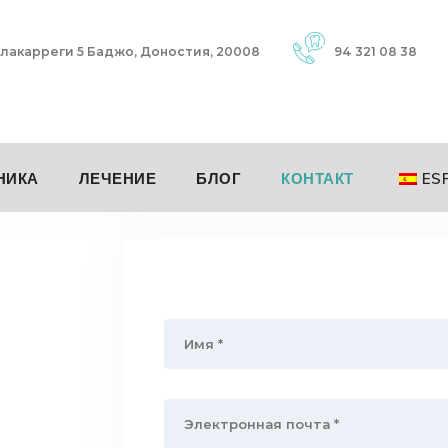
лакарреги 5 Баджо, Доностия, 20008
94 321 08 38
НИКА
ЛЕЧЕНИЕ
БЛОГ
КОНТАКТ
ES