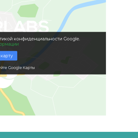
итикой конфиденциальности Google.
ормации
 карту
йте Google Карты