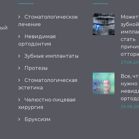
Стоматологическое
Может
лечение
зубно
вый
импла
Невидимая
стать
ортодонтия
причи
оттор
Зубные имплантаты
27.06.20
Протезы
Все, ч
Стоматологическая
нужно 
эстетика
невид
ортод
Челюстно-лицевая
25.06.20
хирургия
Бруксизм