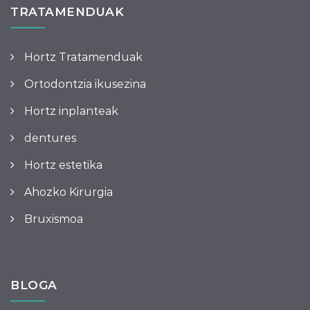
TRATAMENDUAK
Hortz Tratamenduak
Ortodontzia ikusezina
Hortz inplanteak
dentures
Hortz estetika
Ahozko Kirurgia
Bruxismoa
BLOGA