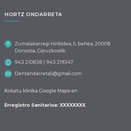
HORTZ ONDARRETA
Zumalakarregi Hiribidea, 5, behea, 20008
Donostia, Gipuzkoatik
943 210838 | 943 219347
Dentandarreta5@gmail.com
Kokatu klinika Google Maps-en
Erregistro Sanitarioa: XXXXXXXX