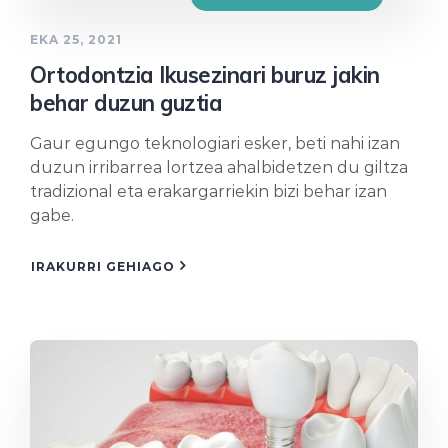
EKA 25, 2021
Ortodontzia Ikusezinari buruz jakin
behar duzun guztia
Gaur egungo teknologiari esker, beti nahi izan
duzun irribarrea lortzea ahalbidetzen du giltza
tradizional eta erakargarriekin bizi behar izan
gabe.
IRAKURRI GEHIAGO