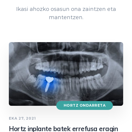
Ikasi ahozko osasun ona zaintzen eta
mantentzen.
HORTZ ONDARRETA
EKA 27, 2021
Hortz inplante batek errefusa eragin