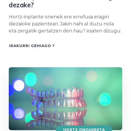
dezake?
Hortz-inplante onenek ere errefusa eragin
diezaioke pazienteari. Jakin nahi al duzu nola
eta zergatik gertatzen den hau? esaten dizugu.
IRAKURRI GEHIAGO
HORTZ ONDARRETA