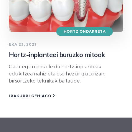
HORTZ ONDARRETA
EKA 23, 2021
Hortz-inplanteei buruzko mitoak
Gaur egun posible da hortz-inplanteak
edukitzea nahiz eta oso hezur gutxi izan,
birsortzeko teknikak baitaude.
IRAKURRI GEHIAGO