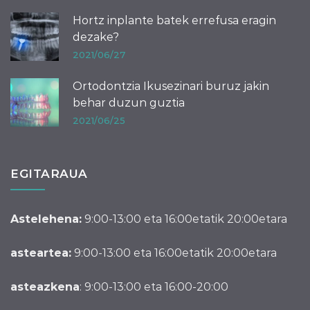
Hortz inplante batek errefusa eragin
dezake?
2021/06/27
Ortodontzia Ikusezinari buruz jakin
behar duzun guztia
2021/06/25
EGITARAUA
Astelehena:
9:00-13:00 eta 16:00etatik 20:00etara
asteartea:
9:00-13:00 eta 16:00etatik 20:00etara
asteazkena
: 9:00-13:00 eta 16:00-20:00