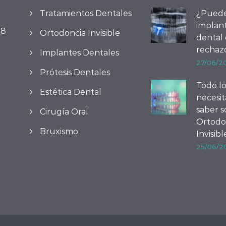
Tratamientos Dentales
¿Pued
implan
08
Ortodoncia Invisible
dental
rechaz
Implantes Dentales
27/06/2
Prótesis Dentales
Todo l
Estética Dental
necesit
saber 
Cirugía Oral
Ortodo
Bruxismo
Invisibl
25/06/2