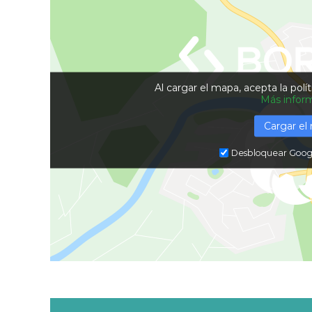
Al cargar el mapa, acepta la polí
Más infor
Cargar el
Desbloquear Goog